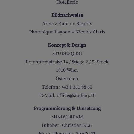
Hotellerie
SCHWIMMKURS
Bildnachweise
Archiv Familux Resorts
Phototèque Lagoon – Nicolas Claris
FITNESS
Konzept & Design
STUDIO
Q KG
Rotenturmstraße 14 / Stiege 2 / 5. Stock
WELLNESS
1010 Wien
Österreich
Telefon: +43 1 361 58 60
E-Mail: office@studioq.at
WEIN & KULINARIK
Programmierung & Umsetzung
MINDSTREAM
Inhaber: Christian Klar
Maria-Theresien-Straße 21