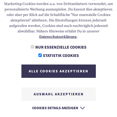
Marketing-Cookies werden u.a. von Drittanbietern verwendet, um
INFO & MEHR
personalisierte Werbung auszuspielen. Du kannst dies akzeptieren
oder aber per Klick auf die Schaltfläche "Nur essenzielle Cookies
akzeptieren" ablehnen. Die Einstellungen können jederzeit
ERFAHRUNGSBERICHTE
aufgerufen werden, Cookies sind auch nachträglich jederzeit
abwählbar. Nähere Hinweise erhälst Du in unserer
BARRIEREFREIHEIT
Datenschutzerklärung
.
NUR ESSENZIELLE COOKIES
M
yachts@familux.com
STATISTIK COOKIES
A
ACI Marina Pomer, 52100 Pula, Kroatien
ALLE COOKIES AKZEPTIEREN
AUSWAHL AKZEPTIEREN
COOKIES DETAILS ANZEIGEN
IMPRESSUM
DATENSCHUTZERKLÄRUNG
AGB'S