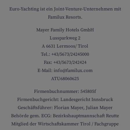
WANDERN
Euro-Yachting ist ein Joint-Venture-Unternehmen mit
Familux Resorts.
Mayer Family Hotels GmbH
Lussparkweg 2
KINDERBETREUUNG
A 6631 Lermoos/ Tirol
Tel.: +43/5673/24245000
Fax: +43/5673/242424
SKIFAHREN
E-Mail: info@familux.com
ATU68060625
Firmenbuchnummer: 545805f
Firmenbuchgericht: Landesgericht Innsbruck
BABYBETREUUNG
Geschäftsführer: Florian Mayer, Julian Mayer
Behörde gem.
ECG
: Bezirkshauptmannschaft Reutte
Mitglied der Wirtschaftskammer Tirol / Fachgruppe