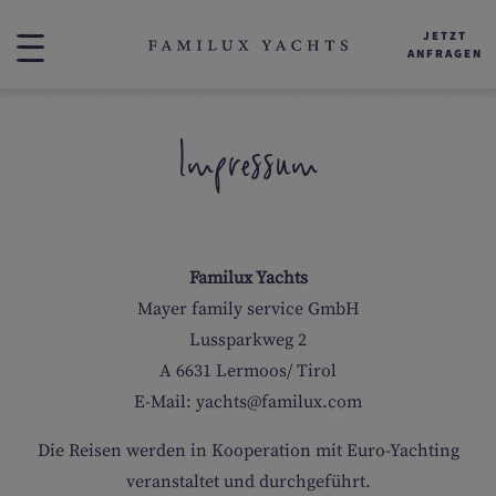
JETZT
ANFRAGEN
DAS ERLEBNIS
KATAMARAN FAMILUX ONE
Impressum
KATAMARAN FAMILUX TWO
SICHERHEIT
Familux Yachts
JAN
FEB
MÄR
APR
AKTIVITÄTEN | KROATIEN
Mayer family service GmbH
Lussparkweg 2
MAI
JUN
JUL
AUG
DIE CREW
A 6631 Lermoos/ Tirol
E-Mail: yachts@familux.com
SEP
OKT
NOV
DEZ
INFO & MEHR
Die Reisen werden in Kooperation mit Euro-Yachting
veranstaltet und durchgeführt.
ERFAHRUNGSBERICHTE