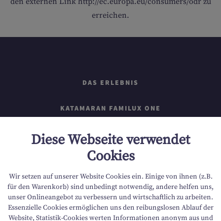
den externen Link http://ec.europa.eu/consumers/odr zu
erreichen.
DAS ERLEBNIS
KATAMARAN FAMILUX ONE
KATAMARAN FAMILUX TWO
Diese Webseite verwendet
Cookies
SICHERHEIT
Wir setzen auf unserer Website Cookies ein. Einige von ihnen (z.B.
AKTIVITÄTEN | KROATIEN
für den Warenkorb) sind unbedingt notwendig, andere helfen uns,
unser Onlineangebot zu verbessern und wirtschaftlich zu arbeiten.
Essenzielle Cookies ermöglichen uns den reibungslosen Ablauf der
DIE CREW
Website, Statistik-Cookies werten Informationen anonym aus und